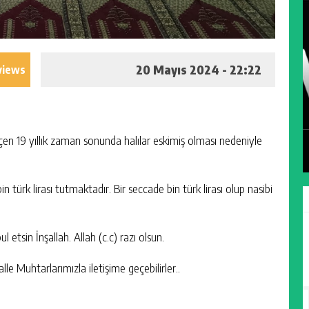
20 Mayıs 2024 - 22:22
views
KORUCU DAĞLAR MEVKII’NDEN HACI
YILMAZ VEFAT ETTI
GÜNLÜK HABER AKIŞI
n 19 yıllık zaman sonunda halılar eskimiş olması nedeniyle
 türk lirası tutmaktadır. Bir seccade bin türk lirası olup nasibi
 etsin İnşallah. Allah (c.c) razı olsun.
 Muhtarlarımızla iletişime geçebilirler..