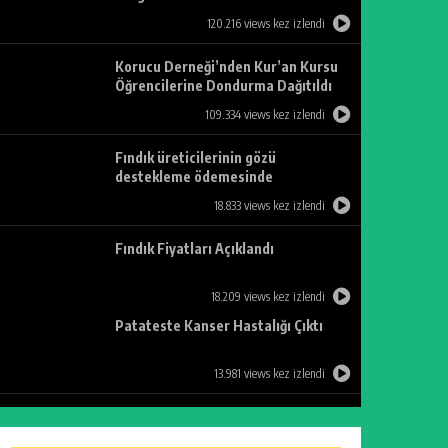
120.216 views kez izlendi
Korucu Derneği’nden Kur’an Kursu
Öğrencilerine Dondurma Dağıtıldı
109.334 views kez izlendi
Fındık üreticilerinin gözü
destekleme ödemesinde
18.833 views kez izlendi
Fındık Fiyatları Açıklandı
18.209 views kez izlendi
Patateste Kanser Hastalığı Çıktı
13.981 views kez izlendi