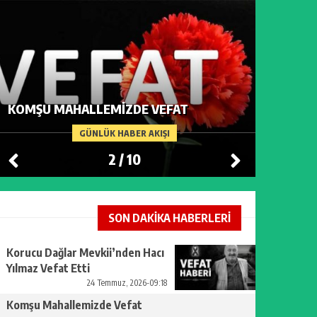
KOMŞU MAHALLEMIZDE VEFAT
ADACIK’
GÜNLÜK HABER AKIŞI
2
/
10
SON DAKİKA HABERLERİ
Korucu Dağlar Mevkii’nden Hacı
Yılmaz Vefat Etti
24 Temmuz, 2026-09:18
Komşu Mahallemizde Vefat