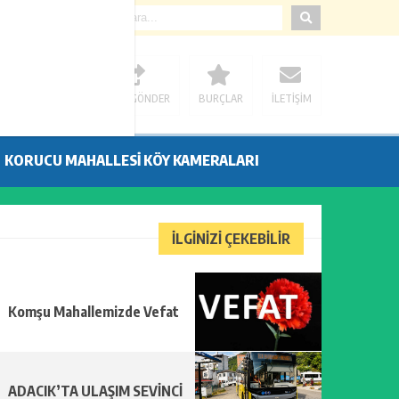
osfer
Casitap
Casitoros
Casino Spino
grandpashabet
Jojobet
sloganbahis
pus
NLI SONUÇLAR
HABER GÖNDER
BURÇLAR
İLETİŞİM
KORUCU MAHALLESİ KÖY KAMERALARI
İLGİNİZİ ÇEKEBİLİR
Komşu Mahallemizde Vefat
ADACIK’TA ULAŞIM SEVİNCİ