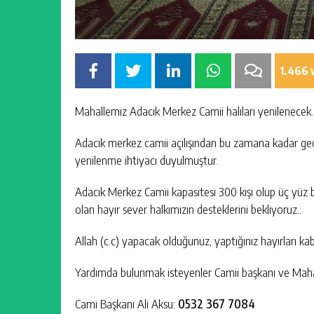
1.466 
ADACIKLI İMAMDAN ACI HABER
Mahallemiz Adacık Merkez Camii halıları yenilenecek.
GÜNLÜK HABER AKIŞI
Adacık merkez camii açılışından bu zamana kadar geçe
yenilenme ihtiyacı duyulmuştur.
Adacık Merkez Camii kapasitesi 300 kişi olup üç yüz bin
olan hayır sever halkımızın desteklerini bekliyoruz..
Allah (c.c) yapacak olduğunuz, yaptığınız hayırları kabul
porno
Yardımda bulunmak isteyenler Camii başkanı ve Mahalle
film
izle
Cami Başkanı Ali Aksu:
0532 367 7084