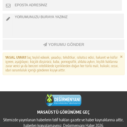
YORUMU GÖNDER
YASAL UYARI!
Suç teşkil edecek, yasadışı, tehditkar, rahatsız edici, hakaret ve küfür
içeren, aşağılayıcı, küçük düşürücü, kaba, pornografik, ahlaka aykırı, kişilik haklarına
zarar verici ya da benzeri niteliklerde içeriklerden doğan her türlü mali, hukuki, cezai,
idari sorumluluk içeriği gönderen kişiye aittir.
MASAÜSTÜ GÖRÜNÜME GEÇ
Sitemizde yayınlanan haberlerin telif hakları gazete ve haber kaynaklarına aittir,
haberleri kopyalamayınız. Değirmenyanı Haber 2026