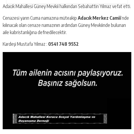
Adacık Mahallesi Güney Mevkii halkından Sebahattin Yılmaz vefat etti.
Cenazesi yarın Cuma namazına müteakip
Adacık Merkez Camii
‘nde
kılınacak olan cenaze namazının ardından Güney Mevkiinde bulunan
aile kabristanlığına defnedilecektir.
Kardeşi Mustafa Yılmaz :
0541 748 9552