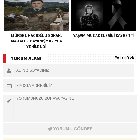
MÜRSEL HACIOĞLU SOKAK,
YAŞAM MÜCADELESINI KAYBETTI
MAHALLE DAYANIŞMASIYLA
YENILENDI
Yorum Yok
YORUM ALANI
YORUMU GÖNDER