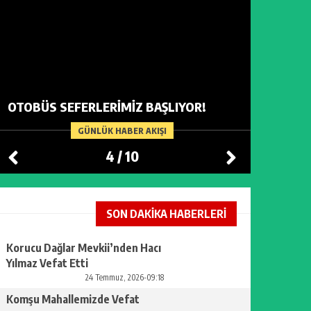
MÜRSEL
OTOBÜS SEFERLERIMIZ BAŞLIYOR!
DAYANI
GÜNLÜK HABER AKIŞI
4
/
10
SON DAKİKA HABERLERİ
Korucu Dağlar Mevkii’nden Hacı
Yılmaz Vefat Etti
24 Temmuz, 2026-09:18
Komşu Mahallemizde Vefat