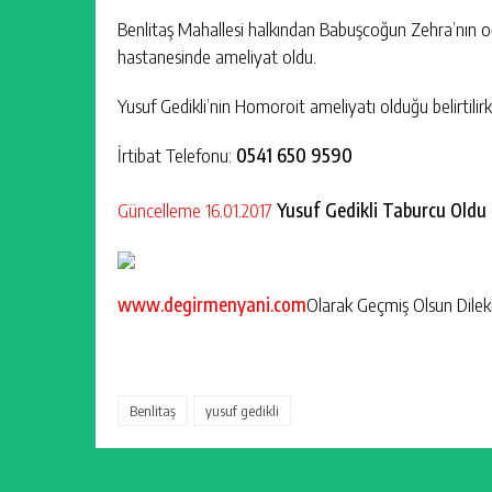
Benlitaş Mahallesi halkından Babuşcoğun Zehra’nın o
hastanesinde ameliyat oldu.
Yusuf Gedikli’nin Homoroit ameliyatı olduğu belirtilir
İrtibat Telefonu:
0541 650 9590
Güncelleme 16.01.2017
Yusuf Gedikli Taburcu Oldu
www.degirmenyani.com
Olarak Geçmiş Olsun Dilek
tiktok ucuz takipçi satın al
Benlitaş
yusuf gedikli