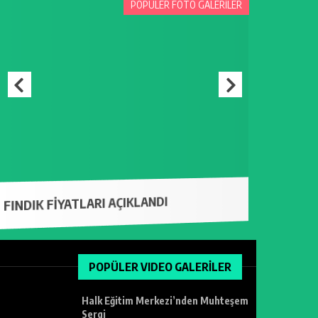
POPÜLER FOTO GALERİLER
SABAH EVDEN HASTANEYE DIYE ÇIKTI VE….
FINDIK FIYATLARI AÇIKLANDI
SABAH EVDEN HASTANEYE DIYE ÇIKTI VE….
ADACIK MAHALLESI MUHTARI MUSTAFA FINDIKÇI’DAN SEÇMENLERINE TEŞEKKÜR MESAJI…
KORUCU DERNEĞI’NDEN KUR’AN KURSU ÖĞRENCILERINE DONDURMA DAĞITILDI
FINDIK ÜRETICILERININ GÖZÜ DESTEKLEME ÖDEMESINDE
HALK EĞITIM MERKEZI’NDEN MUHTEŞEM SERGI
HALK EĞITIM MERKEZI’NDEN MUHTEŞEM SERGI
PATATESTE KANSER HASTALIĞI ÇIKTI
İMAR BARIŞI NE KADAR UZATILDI?
FANTOM CEMIL ÖLÜ BULUNDU
BIR ÇINAR DAHA DEVRILDI
POPÜLER VIDEO GALERİLER
Halk Eğitim Merkezi’nden Muhteşem
Sergi